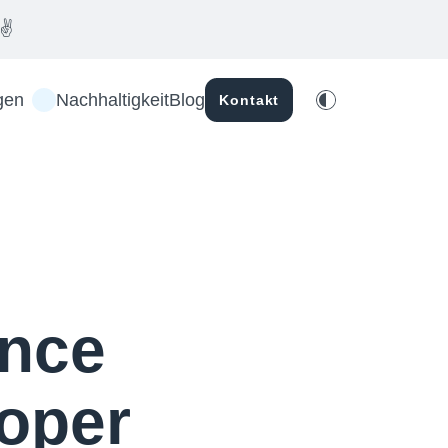
✌️
gen
Nachhaltigkeit
Blog
Kontakt
ance
loper