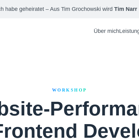
ch habe geheiratet – Aus Tim Grochowski wird
Tim Narr
Über mich
Leistun
:
WORKSHOP
site-Perform
Frontend Deve