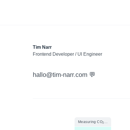
Tim Narr
Frontend Developer / UI Engineer
hallo@tim-narr.com 💬
Measuring CO
…
2