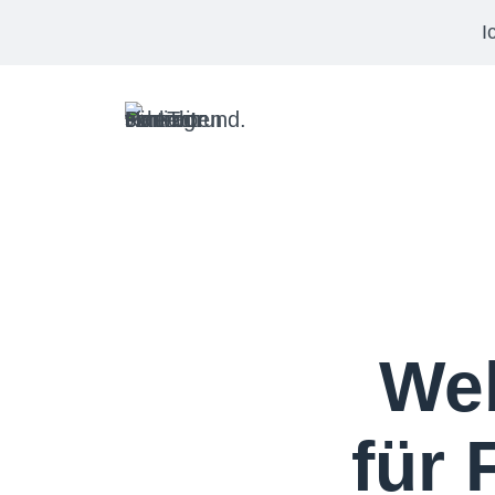
I
Web
für 